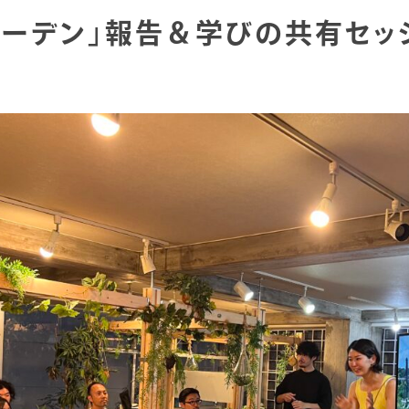
ェーデン」報告＆学びの共有セッ
FUTU
本社
〒107-00
元赤坂イースト 
地下鉄銀座線
Google MA