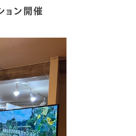
ション開催
RE SESSIONS
51 東京都港区元赤坂1丁目7番18号
WHCH TOKYO BASE 3階 302号室
・丸ノ内線 赤坂見附駅（出口B）徒歩6分
P