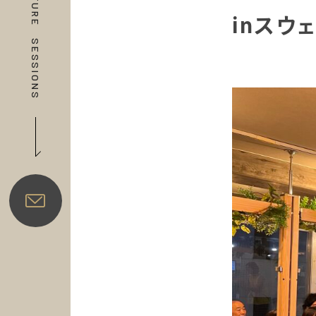
FUTURE
inスウ
SESSIONS