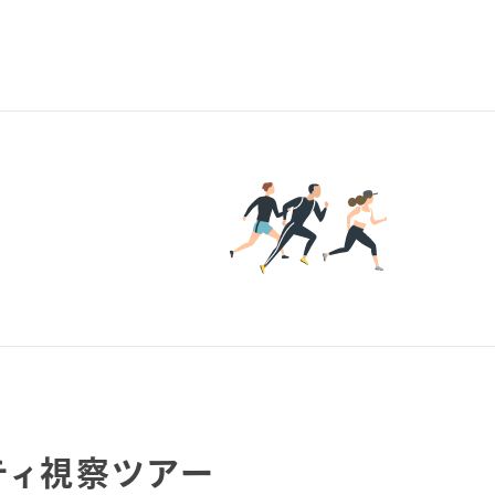
NTACT
、採用、取材に関することなど、お気軽にご連絡くだ
ご訪問が難しい場合は、オンラインでのご相談も承
。
お問い合わせ/オンライン相談
請求
よくあるご質問
ティ視察ツアー