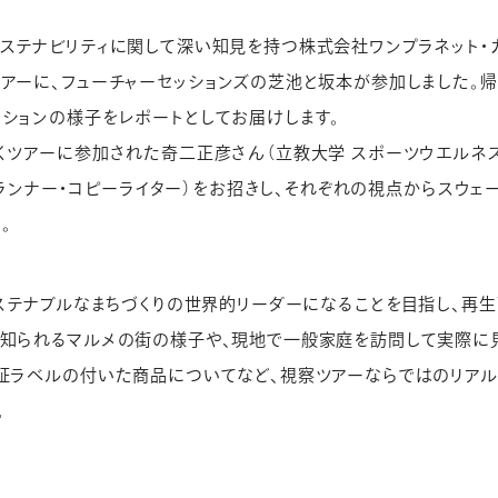
ステナビリティに関して深い知見を持つ株式会社ワンプラネット・
アーに、フューチャーセッションズの芝池と坂本が参加しました。
ションの様子をレポートとしてお届けします。
くツアーに参加された奇二正彦さん（立教大学 スポーツウエルネス
表／プランナー・コピーライター）をお招きし、それぞれの視点からスウ
。
サステナブルなまちづくりの世界的リーダーになることを目指し、再生
で知られるマルメの街の様子や、現地で一般家庭を訪問して実際に
認証ラベルの付いた商品についてなど、視察ツアーならではのリア
。