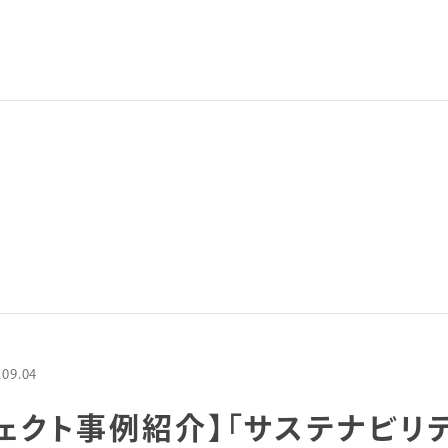
CO
案件のご相談
さい。直接の
っております
.09.04
資料
ェクト事例紹介】「サステナビリ