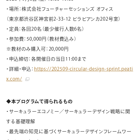
CONTACT
・場所：株式会社フューチャーセッションズ オフィス
（東京都渋谷区神宮前2-33-12 ビラビアンカ202号室）
お問い合わせ/オンライン相談
・定員：各回20名（最少催行人数6名）
・参加費：50,000円（教材費込み）
※教材のみ購入可：20,000円
資料請求
よくあるご質問
・申込締切：各開催日の当日11:00まで
・詳細・申込：
https://202509-circular-design-sprint.peati
x.com/
◆本プログラムで得られるもの
・サーキュラーエコノミー／サーキュラーデザイン戦略に関
する基礎理解
・最先端の知見に基づくサーキュラーデザインフレームワー